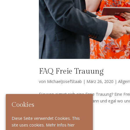
FAQ Freie Trauung
von
MichaelJosefStaab
|
März 26, 2020
|
Allge
Für wen eig­net sich eine Freie Trauung? Eine Freie T
und authen­tisch sein, egal wann und egal wo und 
Cookies
Diese Seite verwendet Cookies. This
site uses cookies.
Mehr Infos hier