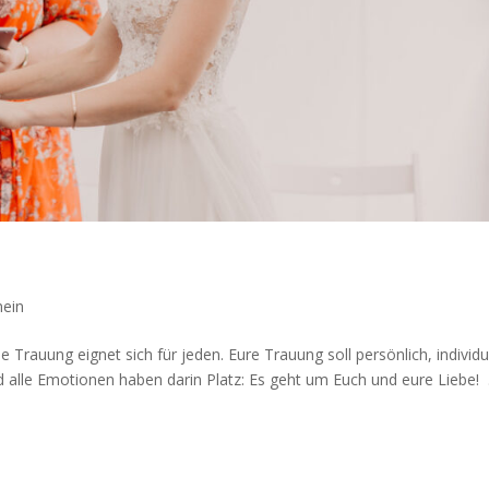
mein
rau­ung eig­net sich für jeden. Eure Trau­ung soll per­sön­lich, indi­vi­du­
alle Emo­tio­nen haben dar­in Platz: Es geht um Euch und eure Liebe! .