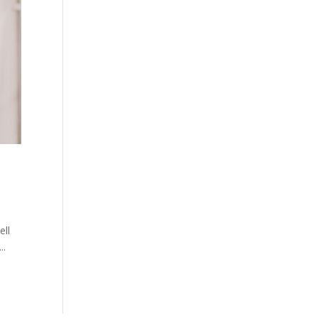
ell
..