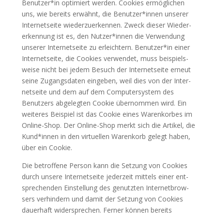
Benutzer*in opti­miert wer­den. Coo­kies ermög­li­chen
uns, wie bereits erwähnt, die Benutzer*innen unse­rer
Inter­net­sei­te wie­der­zu­er­ken­nen. Zweck die­ser Wie­der­
erken­nung ist es, den Nutzer*innen die Ver­wen­dung
unse­rer Inter­net­sei­te zu erleich­tern. Benutzer*in einer
Inter­net­sei­te, die Coo­kies ver­wen­det, muss bei­spiels­
wei­se nicht bei jedem Besuch der Inter­net­sei­te erneut
sei­ne Zugangs­da­ten ein­ge­ben, weil dies von der Inter­
net­sei­te und dem auf dem Com­pu­ter­sys­tem des
Benut­zers abge­leg­ten Coo­kie über­nom­men wird. Ein
wei­te­res Bei­spiel ist das Coo­kie eines Waren­kor­bes im
Online-Shop. Der Online-Shop merkt sich die Arti­kel, die
Kund*innen in den vir­tu­el­len Waren­korb gelegt haben,
über ein Cookie.
Die betrof­fe­ne Per­son kann die Set­zung von Coo­kies
durch unse­re Inter­net­sei­te jeder­zeit mit­tels einer ent­
spre­chen­den Ein­stel­lung des genutz­ten Inter­net­brow­
sers ver­hin­dern und damit der Set­zung von Coo­kies
dau­er­haft wider­spre­chen. Fer­ner kön­nen bereits