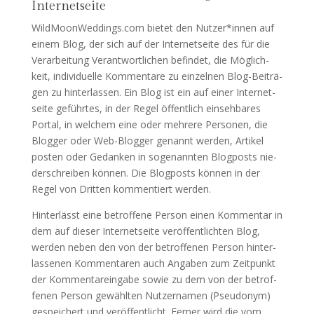
Internetseite
WildMoonWeddings.com bie­tet den Nutzer*innen auf
einem Blog, der sich auf der Inter­net­sei­te des für die
Ver­ar­bei­tung Ver­ant­wort­li­chen befin­det, die Mög­lich­
keit, indi­vi­du­el­le Kom­men­ta­re zu ein­zel­nen Blog-Bei­trä­
gen zu hin­ter­las­sen. Ein Blog ist ein auf einer Inter­net­
sei­te geführ­tes, in der Regel öffent­lich ein­seh­ba­res
Por­tal, in wel­chem eine oder meh­re­re Per­so­nen, die
Blog­ger oder Web-Blog­ger genannt wer­den, Arti­kel
pos­ten oder Gedan­ken in soge­nann­ten Blog­posts nie­
der­schrei­ben kön­nen. Die Blog­posts kön­nen in der
Regel von Drit­ten kom­men­tiert werden.
Hin­ter­lässt eine betrof­fe­ne Per­son einen Kom­men­tar in
dem auf die­ser Inter­net­sei­te ver­öf­fent­lich­ten Blog,
wer­den neben den von der betrof­fe­nen Per­son hin­ter­
las­se­nen Kom­men­ta­ren auch Anga­ben zum Zeit­punkt
der Kom­men­tar­ein­ga­be sowie zu dem von der betrof­
fe­nen Per­son gewähl­ten Nut­zer­na­men (Pseud­onym)
gespei­chert und ver­öf­fent­licht. Fer­ner wird die vom