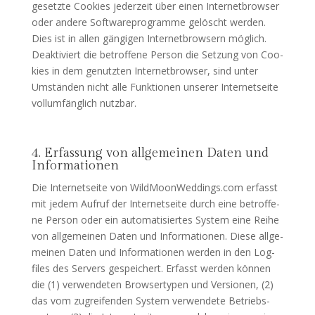
gesetz­te Coo­kies jeder­zeit über einen Inter­net­brow­ser
oder ande­re Soft­ware­pro­gram­me gelöscht wer­den.
Dies ist in allen gän­gi­gen Inter­net­brow­sern mög­lich.
Deak­ti­viert die betrof­fe­ne Per­son die Set­zung von Coo­
kies in dem genutz­ten Inter­net­brow­ser, sind unter
Umstän­den nicht alle Funk­tio­nen unse­rer Inter­net­sei­te
voll­um­fäng­lich nutzbar.
4. Erfassung von allgemeinen Daten und
Informationen
Die Inter­net­sei­te von WildMoonWeddings.com erfasst
mit jedem Auf­ruf der Inter­net­sei­te durch eine betrof­fe­
ne Per­son oder ein auto­ma­ti­sier­tes Sys­tem eine Rei­he
von all­ge­mei­nen Daten und Infor­ma­tio­nen. Die­se all­ge­
mei­nen Daten und Infor­ma­tio­nen wer­den in den Log­
files des Ser­vers gespei­chert. Erfasst wer­den kön­nen
die (1) ver­wen­de­ten Brow­ser­ty­pen und Ver­sio­nen, (2)
das vom zugrei­fen­den Sys­tem ver­wen­de­te Betriebs­