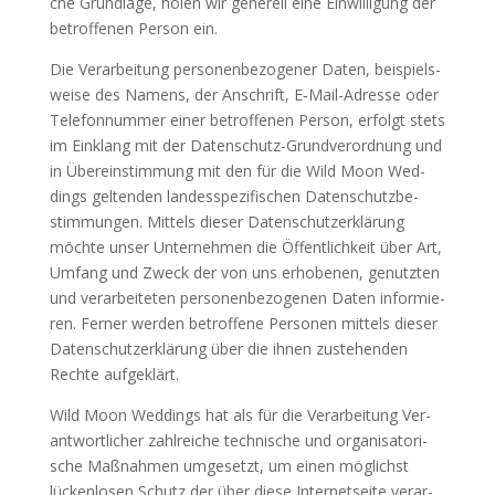
che Grund­la­ge, holen wir gene­rell eine Ein­wil­li­gung der
betrof­fe­nen Per­son ein.
Die Ver­ar­bei­tung per­so­nen­be­zo­ge­ner Daten, bei­spiels­
wei­se des Namens, der Anschrift, E‑Mail-Adres­se oder
Tele­fon­num­mer einer betrof­fe­nen Per­son, erfolgt stets
im Ein­klang mit der Daten­schutz-Grund­ver­ord­nung und
in Über­ein­stim­mung mit den für die Wild Moon Wed­
dings gel­ten­den lan­des­spe­zi­fi­schen Daten­schutz­be­
stim­mun­gen. Mit­tels die­ser Daten­schutz­er­klä­rung
möch­te unser Unter­neh­men die Öffent­lich­keit über Art,
Umfang und Zweck der von uns erho­be­nen, genutz­ten
und ver­ar­bei­te­ten per­so­nen­be­zo­ge­nen Daten infor­mie­
ren. Fer­ner wer­den betrof­fe­ne Per­so­nen mit­tels die­ser
Daten­schutz­er­klä­rung über die ihnen zuste­hen­den
Rech­te aufgeklärt.
Wild Moon Wed­dings hat als für die Ver­ar­bei­tung Ver­
ant­wort­li­cher zahl­rei­che tech­ni­sche und orga­ni­sa­to­ri­
sche Maß­nah­men umge­setzt, um einen mög­lichst
lücken­lo­sen Schutz der über die­se Inter­net­sei­te ver­ar­