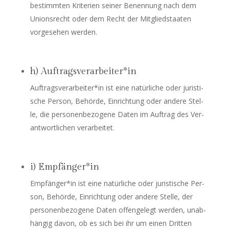
bestimm­ten Kri­te­ri­en sei­ner Benen­nung nach dem
Uni­ons­recht oder dem Recht der Mit­glied­staa­ten
vor­ge­se­hen werden.
h) Auftragsverarbeiter*in
Auftragsverarbeiter*in ist eine natür­li­che oder juris­ti­
sche Per­son, Behör­de, Ein­rich­tung oder ande­re Stel­
le, die per­so­nen­be­zo­ge­ne Daten im Auf­trag des Ver­
ant­wort­li­chen verarbeitet.
i) Empfänger*in
Empfänger*in ist eine natür­li­che oder juris­ti­sche Per­
son, Behör­de, Ein­rich­tung oder ande­re Stel­le, der
per­so­nen­be­zo­ge­ne Daten offen­ge­legt wer­den, unab­
hän­gig davon, ob es sich bei ihr um einen Drit­ten