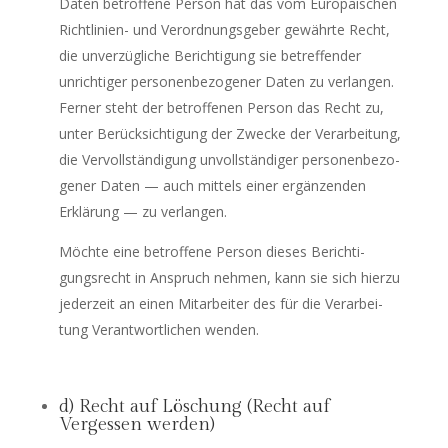
Daten betrof­fe­ne Per­son hat das vom Euro­päi­schen
Richt­li­ni­en- und Ver­ord­nungs­ge­ber gewähr­te Recht,
die unver­züg­li­che Berich­ti­gung sie betref­fen­der
unrich­ti­ger per­so­nen­be­zo­ge­ner Daten zu ver­lan­gen.
Fer­ner steht der betrof­fe­nen Per­son das Recht zu,
unter Berück­sich­ti­gung der Zwe­cke der Ver­ar­bei­tung,
die Ver­voll­stän­di­gung unvoll­stän­di­ger per­so­nen­be­zo­
ge­ner Daten — auch mit­tels einer ergän­zen­den
Erklä­rung — zu verlangen.
Möch­te eine betrof­fe­ne Per­son die­ses Berich­ti­
gungs­recht in Anspruch neh­men, kann sie sich hier­zu
jeder­zeit an einen Mit­ar­bei­ter des für die Ver­ar­bei­
tung Ver­ant­wort­li­chen wenden.
d) Recht auf Löschung (Recht auf
Vergessen werden)