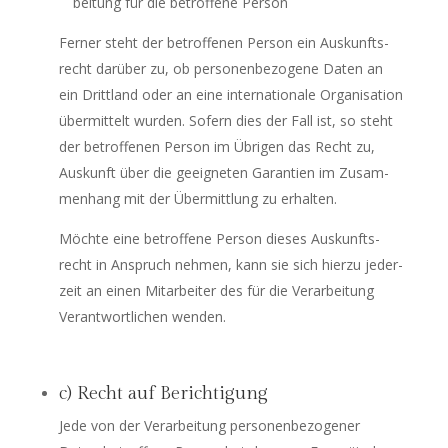
bei­tung für die betrof­fe­ne Person
Fer­ner steht der betrof­fe­nen Per­son ein Aus­kunfts­
recht dar­über zu, ob per­so­nen­be­zo­ge­ne Daten an
ein Dritt­land oder an eine inter­na­tio­na­le Orga­ni­sa­ti­on
über­mit­telt wur­den. Sofern dies der Fall ist, so steht
der betrof­fe­nen Per­son im Übri­gen das Recht zu,
Aus­kunft über die geeig­ne­ten Garan­tien im Zusam­
men­hang mit der Über­mitt­lung zu erhalten.
Möch­te eine betrof­fe­ne Per­son die­ses Aus­kunfts­
recht in Anspruch neh­men, kann sie sich hier­zu jeder­
zeit an einen Mit­ar­bei­ter des für die Ver­ar­bei­tung
Ver­ant­wort­li­chen wenden.
c) Recht auf Berichtigung
Jede von der Ver­ar­bei­tung per­so­nen­be­zo­ge­ner