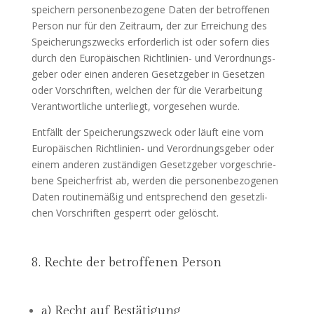
spei­chern per­so­nen­be­zo­ge­ne Daten der betrof­fe­nen
Per­son nur für den Zeit­raum, der zur Errei­chung des
Spei­che­rungs­zwecks erfor­der­lich ist oder sofern dies
durch den Euro­päi­schen Richt­li­ni­en- und Ver­ord­nungs­
ge­ber oder einen ande­ren Gesetz­ge­ber in Geset­zen
oder Vor­schrif­ten, wel­chen der für die Ver­ar­bei­tung
Ver­ant­wort­li­che unter­liegt, vor­ge­se­hen wurde.
Ent­fällt der Spei­che­rungs­zweck oder läuft eine vom
Euro­päi­schen Richt­li­ni­en- und Ver­ord­nungs­ge­ber oder
einem ande­ren zustän­di­gen Gesetz­ge­ber vor­ge­schrie­
be­ne Spei­cher­frist ab, wer­den die per­so­nen­be­zo­ge­nen
Daten rou­ti­ne­mä­ßig und ent­spre­chend den gesetz­li­
chen Vor­schrif­ten gesperrt oder gelöscht.
8. Rechte der betroffenen Person
a) Recht auf Bestätigung