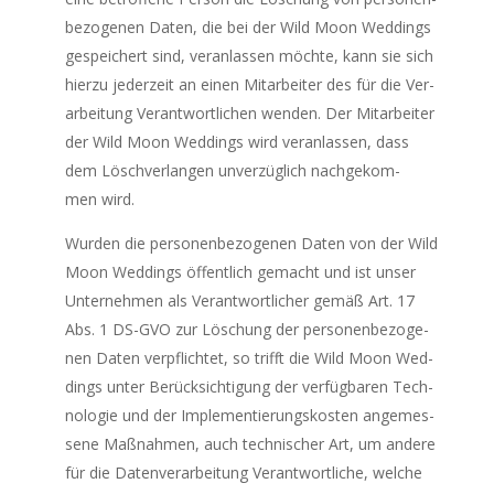
be­zo­ge­nen Daten, die bei der Wild Moon Wed­dings
gespei­chert sind, ver­an­las­sen möch­te, kann sie sich
hier­zu jeder­zeit an einen Mit­ar­bei­ter des für die Ver­
ar­bei­tung Ver­ant­wort­li­chen wen­den. Der Mit­ar­bei­ter
der Wild Moon Wed­dings wird ver­an­las­sen, dass
dem Lösch­ver­lan­gen unver­züg­lich nach­ge­kom­
men wird.
Wur­den die per­so­nen­be­zo­ge­nen Daten von der Wild
Moon Wed­dings öffent­lich gemacht und ist unser
Unter­neh­men als Ver­ant­wort­li­cher gemäß Art. 17
Abs. 1 DS-GVO zur Löschung der per­so­nen­be­zo­ge­
nen Daten ver­pflich­tet, so trifft die Wild Moon Wed­
dings unter Berück­sich­ti­gung der ver­füg­ba­ren Tech­
no­lo­gie und der Imple­men­tie­rungs­kos­ten ange­mes­
se­ne Maß­nah­men, auch tech­ni­scher Art, um ande­re
für die Daten­ver­ar­bei­tung Ver­ant­wort­li­che, wel­che