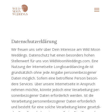
Datenschutzerklärung
Wir freu­en uns sehr über Dein Inter­es­se am Wild Moon
Wed­dings. Daten­schutz hat einen beson­ders hohen
Stel­len­wert für uns von WildMoonWeddings.com. Eine
Nut­zung der Inter­net­sei­te Longboarddancing.de ist
grund­sätz­lich ohne jede Anga­be per­so­nen­be­zo­ge­ner
Daten mög­lich. Sofern eine betrof­fe­ne Per­son beson­
de­re Ser­vices über unse­re Inter­net­sei­te in Anspruch
neh­men möch­te, könn­te jedoch eine Ver­ar­bei­tung per­
so­nen­be­zo­ge­ner Daten erfor­der­lich wer­den. Ist die
Ver­ar­bei­tung per­so­nen­be­zo­ge­ner Daten erfor­der­lich
und besteht für eine sol­che Ver­ar­bei­tung kei­ne gesetz­li­