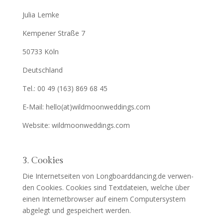
Julia Lem­ke
Kempe­ner Stra­ße 7
50733 Köln
Deutsch­land
Tel.: 00 49 (163) 869 68 45
E‑Mail: hello(at)wildmoonweddings.com
Web­site: wildmoonweddings.com
3. Cookies
Die Inter­net­sei­ten von Longboarddancing.de ver­wen­
den Coo­kies. Coo­kies sind Text­da­tei­en, wel­che über
einen Inter­net­brow­ser auf einem Com­pu­ter­sys­tem
abge­legt und gespei­chert werden.