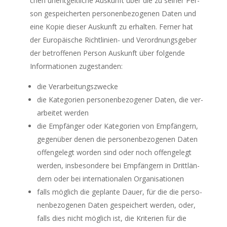
chen unent­gelt­li­che Aus­kunft über die zu sei­ner Per­
son gespei­cher­ten per­so­nen­be­zo­ge­nen Daten und
eine Kopie die­ser Aus­kunft zu erhal­ten. Fer­ner hat
der Euro­päi­sche Richt­li­ni­en- und Ver­ord­nungs­ge­ber
der betrof­fe­nen Per­son Aus­kunft über fol­gen­de
Infor­ma­tio­nen zugestanden:
die Ver­ar­bei­tungs­zwe­cke
die Kate­go­rien per­so­nen­be­zo­ge­ner Daten, die ver­
ar­bei­tet werden
die Emp­fän­ger oder Kate­go­rien von Emp­fän­gern,
gegen­über denen die per­so­nen­be­zo­ge­nen Daten
offen­ge­legt wor­den sind oder noch offen­ge­legt
wer­den, ins­be­son­de­re bei Emp­fän­gern in Dritt­län­
dern oder bei inter­na­tio­na­len Organisationen
falls mög­lich die geplan­te Dau­er, für die die per­so­
nen­be­zo­ge­nen Daten gespei­chert wer­den, oder,
falls dies nicht mög­lich ist, die Kri­te­ri­en für die