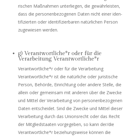
ri­schen Maß­nah­men unter­lie­gen, die gewähr­leis­ten,
dass die per­so­nen­be­zo­ge­nen Daten nicht einer iden­
ti­fi­zier­ten oder iden­ti­fi­zier­ba­ren natür­li­chen Per­son
zuge­wie­sen werden.
g) Verantwortliche*r oder für die
Verarbeitung Verantwortliche*r
Verantwortliche*r oder für die Ver­ar­bei­tung
Verantwortliche*r ist die natür­li­che oder juris­ti­sche
Per­son, Behör­de, Ein­rich­tung oder ande­re Stel­le, die
allein oder gemein­sam mit ande­ren über die Zwe­cke
und Mit­tel der Ver­ar­bei­tung von per­so­nen­be­zo­ge­nen
Daten ent­schei­det. Sind die Zwe­cke und Mit­tel die­ser
Ver­ar­bei­tung durch das Uni­ons­recht oder das Recht
der Mit­glied­staa­ten vor­ge­ge­ben, so kann der/die
Verantwortliche*r bezie­hungs­wei­se kön­nen die