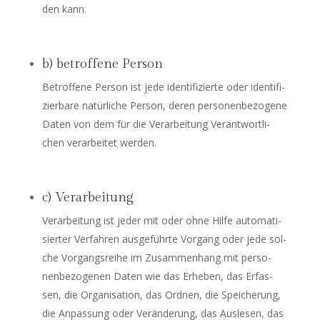
den kann.
b) betroffene Person
Betrof­fe­ne Per­son ist jede iden­ti­fi­zier­te oder iden­ti­fi­
zier­ba­re natür­li­che Per­son, deren per­so­nen­be­zo­ge­ne
Daten von dem für die Ver­ar­bei­tung Ver­ant­wort­li­
chen ver­ar­bei­tet werden.
c) Verarbeitung
Ver­ar­bei­tung ist jeder mit oder ohne Hil­fe auto­ma­ti­
sier­ter Ver­fah­ren aus­ge­führ­te Vor­gang oder jede sol­
che Vor­gangs­rei­he im Zusam­men­hang mit per­so­
nen­be­zo­ge­nen Daten wie das Erhe­ben, das Erfas­
sen, die Orga­ni­sa­ti­on, das Ord­nen, die Spei­che­rung,
die Anpas­sung oder Ver­än­de­rung, das Aus­le­sen, das