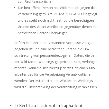
von Rechtsansprüchen.
Die betrof­fe­ne Per­son hat Wider­spruch gegen die
Ver­ar­bei­tung gem. Art. 21 Abs. 1 DS-GVO ein­ge­legt
und es steht noch nicht fest, ob die berech­tig­ten
Grün­de des Ver­ant­wort­li­chen gegen­über denen der
betrof­fe­nen Per­son überwiegen.
Sofern eine der oben genann­ten Vor­aus­set­zun­gen
gege­ben ist und eine betrof­fe­ne Per­son die Ein­
schrän­kung von per­so­nen­be­zo­ge­nen Daten, die bei
der Wild Moon Wed­dings gespei­chert sind, ver­lan­gen
möch­te, kann sie sich hier­zu jeder­zeit an einen Mit­
ar­bei­ter des für die Ver­ar­bei­tung Ver­ant­wort­li­chen
wen­den. Der Mit­ar­bei­ter der Wild Moon Wed­dings
wird die Ein­schrän­kung der Ver­ar­bei­tung veranlassen.
f) Recht auf Datenübertragbarkeit