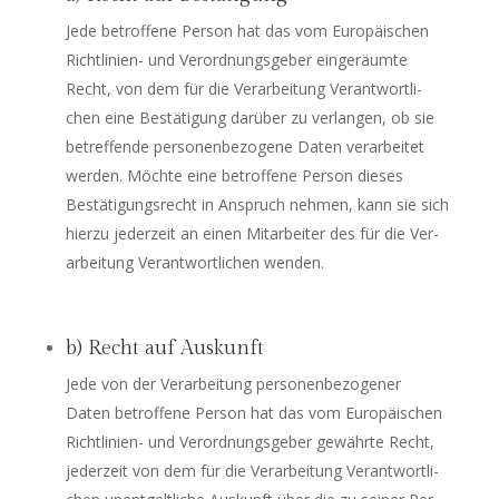
Jede betrof­fe­ne Per­son hat das vom Euro­päi­schen
Richt­li­ni­en- und Ver­ord­nungs­ge­ber ein­ge­räum­te
Recht, von dem für die Ver­ar­bei­tung Ver­ant­wort­li­
chen eine Bestä­ti­gung dar­über zu ver­lan­gen, ob sie
betref­fen­de per­so­nen­be­zo­ge­ne Daten ver­ar­bei­tet
wer­den. Möch­te eine betrof­fe­ne Per­son die­ses
Bestä­ti­gungs­recht in Anspruch neh­men, kann sie sich
hier­zu jeder­zeit an einen Mit­ar­bei­ter des für die Ver­
ar­bei­tung Ver­ant­wort­li­chen wenden.
b) Recht auf Auskunft
Jede von der Ver­ar­bei­tung per­so­nen­be­zo­ge­ner
Daten betrof­fe­ne Per­son hat das vom Euro­päi­schen
Richt­li­ni­en- und Ver­ord­nungs­ge­ber gewähr­te Recht,
jeder­zeit von dem für die Ver­ar­bei­tung Ver­ant­wort­li­