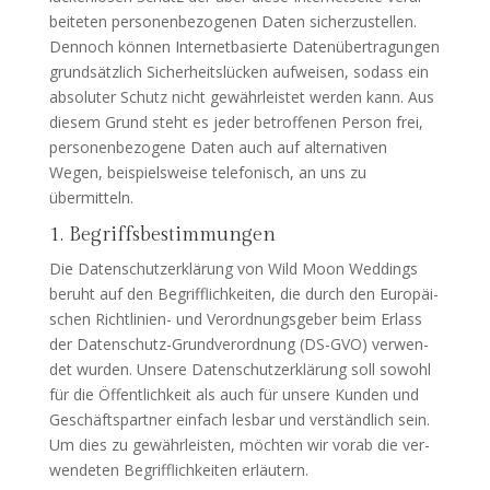
bei­te­ten per­so­nen­be­zo­ge­nen Daten sicher­zu­stel­len.
Den­noch kön­nen Inter­net­ba­sier­te Daten­über­tra­gun­gen
grund­sätz­lich Sicher­heits­lü­cken auf­wei­sen, sodass ein
abso­lu­ter Schutz nicht gewähr­leis­tet wer­den kann. Aus
die­sem Grund steht es jeder betrof­fe­nen Per­son frei,
per­so­nen­be­zo­ge­ne Daten auch auf alter­na­ti­ven
Wegen, bei­spiels­wei­se tele­fo­nisch, an uns zu
übermitteln.
1. Begriffsbestimmungen
Die Daten­schutz­er­klä­rung von Wild Moon Wed­dings
beruht auf den Begriff­lich­kei­ten, die durch den Euro­päi­
schen Richt­li­ni­en- und Ver­ord­nungs­ge­ber beim Erlass
der Daten­schutz-Grund­ver­ord­nung (DS-GVO) ver­wen­
det wur­den. Unse­re Daten­schutz­er­klä­rung soll sowohl
für die Öffent­lich­keit als auch für unse­re Kun­den und
Geschäfts­part­ner ein­fach les­bar und ver­ständ­lich sein.
Um dies zu gewähr­leis­ten, möch­ten wir vor­ab die ver­
wen­de­ten Begriff­lich­kei­ten erläutern.