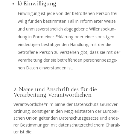
k) Einwilligung
Ein­wil­li­gung ist jede von der betrof­fe­nen Per­son frei­
wil­lig für den bestimm­ten Fall in infor­mier­ter Wei­se
und unmiss­ver­ständ­lich abge­ge­be­ne Wil­lens­be­kun­
dung in Form einer Erklä­rung oder einer sons­ti­gen
ein­deu­ti­gen bestä­ti­gen­den Hand­lung, mit der die
betrof­fe­ne Per­son zu ver­ste­hen gibt, dass sie mit der
Ver­ar­bei­tung der sie betref­fen­den per­so­nen­be­zo­ge­
nen Daten ein­ver­stan­den ist.
2. Name und Anschrift des für die
Verarbeitung Verantwortlichen
Verantwortliche*r im Sin­ne der Daten­schutz-Grund­ver­
ord­nung, sons­ti­ger in den Mit­glied­staa­ten der Euro­päi­
schen Uni­on gel­ten­den Daten­schutz­ge­set­ze und ande­
rer Bestim­mun­gen mit daten­schutz­recht­li­chem Cha­rak­
ter ist die: