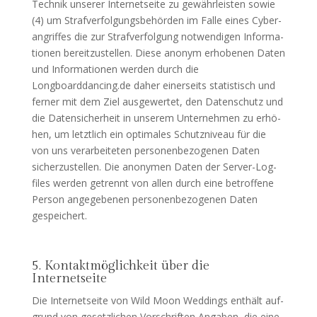
Tech­nik unse­rer Inter­net­sei­te zu gewähr­leis­ten sowie
(4) um Straf­ver­fol­gungs­be­hör­den im Fal­le eines Cyber­
an­grif­fes die zur Straf­ver­fol­gung not­wen­di­gen Infor­ma­
tio­nen bereit­zu­stel­len. Die­se anonym erho­be­nen Daten
und Infor­ma­tio­nen wer­den durch die
Longboarddancing.de daher einer­seits sta­tis­tisch und
fer­ner mit dem Ziel aus­ge­wer­tet, den Daten­schutz und
die Daten­si­cher­heit in unse­rem Unter­neh­men zu erhö­
hen, um letzt­lich ein opti­ma­les Schutz­ni­veau für die
von uns ver­ar­bei­te­ten per­so­nen­be­zo­ge­nen Daten
sicher­zu­stel­len. Die anony­men Daten der Ser­ver-Log­
files wer­den getrennt von allen durch eine betrof­fe­ne
Per­son ange­ge­be­nen per­so­nen­be­zo­ge­nen Daten
gespeichert.
5. Kontaktmöglichkeit über die
Internetseite
Die Inter­net­sei­te von Wild Moon Wed­dings ent­hält auf­
grund von gesetz­li­chen Vor­schrif­ten Anga­ben, die eine