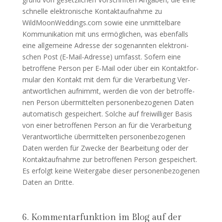
schnel­le elek­tro­ni­sche Kon­takt­auf­nah­me zu
WildMoonWeddings.com sowie eine unmit­tel­ba­re
Kom­mu­ni­ka­ti­on mit uns ermög­li­chen, was eben­falls
eine all­ge­mei­ne Adres­se der soge­nann­ten elek­tro­ni­
schen Post (E‑Mail-Adres­se) umfasst. Sofern eine
betrof­fe­ne Per­son per E‑Mail oder über ein Kon­takt­for­
mu­lar den Kon­takt mit dem für die Ver­ar­bei­tung Ver­
ant­wort­li­chen auf­nimmt, wer­den die von der betrof­fe­
nen Per­son über­mit­tel­ten per­so­nen­be­zo­ge­nen Daten
auto­ma­tisch gespei­chert. Sol­che auf frei­wil­li­ger Basis
von einer betrof­fe­nen Per­son an für die Ver­ar­bei­tung
Ver­ant­wort­li­che über­mit­tel­ten per­so­nen­be­zo­ge­nen
Daten wer­den für Zwe­cke der Bear­bei­tung oder der
Kon­takt­auf­nah­me zur betrof­fe­nen Per­son gespei­chert.
Es erfolgt kei­ne Wei­ter­ga­be die­ser per­so­nen­be­zo­ge­nen
Daten an Dritte.
6. Kommentarfunktion im Blog auf der