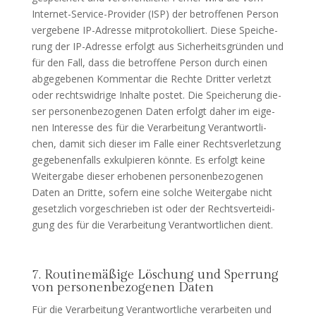
Inter­net-Ser­vice-Pro­vi­der (ISP) der betrof­fe­nen Per­son
ver­ge­be­ne IP-Adres­se mit­pro­to­kol­liert. Die­se Spei­che­
rung der IP-Adres­se erfolgt aus Sicher­heits­grün­den und
für den Fall, dass die betrof­fe­ne Per­son durch einen
abge­ge­be­nen Kom­men­tar die Rech­te Drit­ter ver­letzt
oder rechts­wid­ri­ge Inhal­te pos­tet. Die Spei­che­rung die­
ser per­so­nen­be­zo­ge­nen Daten erfolgt daher im eige­
nen Inter­es­se des für die Ver­ar­bei­tung Ver­ant­wort­li­
chen, damit sich die­ser im Fal­le einer Rechts­ver­let­zung
gege­be­nen­falls exkul­pie­ren könn­te. Es erfolgt kei­ne
Wei­ter­ga­be die­ser erho­be­nen per­so­nen­be­zo­ge­nen
Daten an Drit­te, sofern eine sol­che Wei­ter­ga­be nicht
gesetz­lich vor­ge­schrie­ben ist oder der Rechts­ver­tei­di­
gung des für die Ver­ar­bei­tung Ver­ant­wort­li­chen dient.
7. Routinemäßige Löschung und Sperrung
von personenbezogenen Daten
Für die Ver­ar­bei­tung Ver­ant­wort­li­che ver­ar­bei­ten und