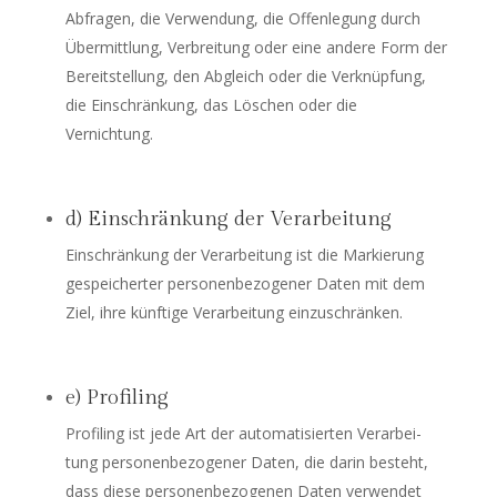
Abfra­gen, die Ver­wen­dung, die Offen­le­gung durch
Über­mitt­lung, Ver­brei­tung oder eine ande­re Form der
Bereit­stel­lung, den Abgleich oder die Ver­knüp­fung,
die Ein­schrän­kung, das Löschen oder die
Vernichtung.
d) Einschränkung der Verarbeitung
Ein­schrän­kung der Ver­ar­bei­tung ist die Mar­kie­rung
gespei­cher­ter per­so­nen­be­zo­ge­ner Daten mit dem
Ziel, ihre künf­ti­ge Ver­ar­bei­tung einzuschränken.
e) Profiling
Pro­filing ist jede Art der auto­ma­ti­sier­ten Ver­ar­bei­
tung per­so­nen­be­zo­ge­ner Daten, die dar­in besteht,
dass die­se per­so­nen­be­zo­ge­nen Daten ver­wen­det