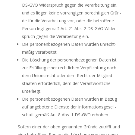
DS-GVO Wider­spruch gegen die Ver­ar­bei­tung ein,
und es lie­gen kei­ne vor­ran­gi­gen berech­tig­ten Grün­
de für die Ver­ar­bei­tung vor, oder die betrof­fe­ne
Per­son legt gemäß Art. 21 Abs. 2 DS-GVO Wider­
spruch gegen die Ver­ar­bei­tung ein.
Die per­so­nen­be­zo­ge­nen Daten wur­den unrecht­
mä­ßig verarbeitet.
Die Löschung der per­so­nen­be­zo­ge­nen Daten ist
zur Erfül­lung einer recht­li­chen Ver­pflich­tung nach
dem Uni­ons­recht oder dem Recht der Mit­glied­
staa­ten erfor­der­lich, dem der Ver­ant­wort­li­che
unterliegt.
Die per­so­nen­be­zo­ge­nen Daten wur­den in Bezug
auf ange­bo­te­ne Diens­te der Infor­ma­ti­ons­ge­sell­
schaft gemäß Art. 8 Abs. 1 DS-GVO erhoben.
Sofern einer der oben genann­ten Grün­de zutrifft und
eine betrof­fe­ne Per­son die Löschung von per­so­nen­