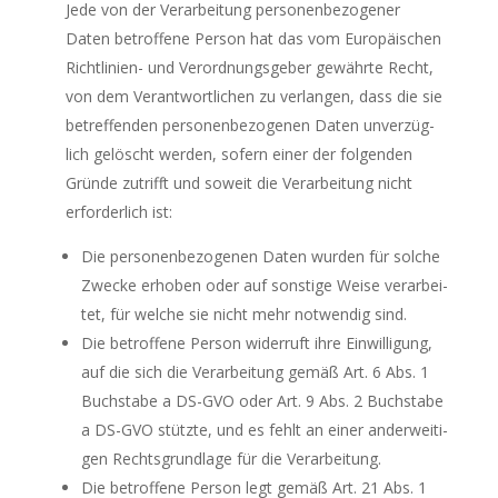
Jede von der Ver­ar­bei­tung per­so­nen­be­zo­ge­ner
Daten betrof­fe­ne Per­son hat das vom Euro­päi­schen
Richt­li­ni­en- und Ver­ord­nungs­ge­ber gewähr­te Recht,
von dem Ver­ant­wort­li­chen zu ver­lan­gen, dass die sie
betref­fen­den per­so­nen­be­zo­ge­nen Daten unver­züg­
lich gelöscht wer­den, sofern einer der fol­gen­den
Grün­de zutrifft und soweit die Ver­ar­bei­tung nicht
erfor­der­lich ist:
Die per­so­nen­be­zo­ge­nen Daten wur­den für sol­che
Zwe­cke erho­ben oder auf sons­ti­ge Wei­se ver­ar­bei­
tet, für wel­che sie nicht mehr not­wen­dig sind.
Die betrof­fe­ne Per­son wider­ruft ihre Ein­wil­li­gung,
auf die sich die Ver­ar­bei­tung gemäß Art. 6 Abs. 1
Buch­sta­be a DS-GVO oder Art. 9 Abs. 2 Buch­sta­be
a DS-GVO stütz­te, und es fehlt an einer ander­wei­ti­
gen Rechts­grund­la­ge für die Verarbeitung.
Die betrof­fe­ne Per­son legt gemäß Art. 21 Abs. 1