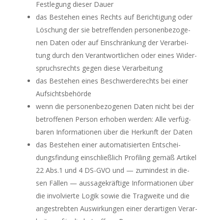
Fest­le­gung die­ser Dauer
das Bestehen eines Rechts auf Berich­ti­gung oder
Löschung der sie betref­fen­den per­so­nen­be­zo­ge­
nen Daten oder auf Ein­schrän­kung der Ver­ar­bei­
tung durch den Ver­ant­wort­li­chen oder eines Wider­
spruchs­rechts gegen die­se Verarbeitung
das Bestehen eines Beschwer­de­rechts bei einer
Aufsichtsbehörde
wenn die per­so­nen­be­zo­ge­nen Daten nicht bei der
betrof­fe­nen Per­son erho­ben wer­den: Alle ver­füg­
ba­ren Infor­ma­tio­nen über die Her­kunft der Daten
das Bestehen einer auto­ma­ti­sier­ten Ent­schei­
dungs­fin­dung ein­schließ­lich Pro­filing gemäß Arti­kel
22 Abs.1 und 4 DS-GVO und — zumin­dest in die­
sen Fäl­len — aus­sa­ge­kräf­ti­ge Infor­ma­tio­nen über
die invol­vier­te Logik sowie die Trag­wei­te und die
ange­streb­ten Aus­wir­kun­gen einer der­ar­ti­gen Ver­ar­