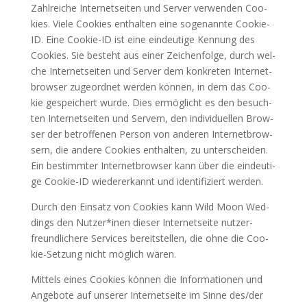
Zahl­rei­che Inter­net­sei­ten und Ser­ver ver­wen­den Coo­
kies. Vie­le Coo­kies ent­hal­ten eine soge­nann­te Coo­kie-
ID. Eine Coo­kie-ID ist eine ein­deu­ti­ge Ken­nung des
Coo­kies. Sie besteht aus einer Zei­chen­fol­ge, durch wel­
che Inter­net­sei­ten und Ser­ver dem kon­kre­ten Inter­net­
brow­ser zuge­ord­net wer­den kön­nen, in dem das Coo­
kie gespei­chert wur­de. Dies ermög­licht es den besuch­
ten Inter­net­sei­ten und Ser­vern, den indi­vi­du­el­len Brow­
ser der betrof­fe­nen Per­son von ande­ren Inter­net­brow­
sern, die ande­re Coo­kies ent­hal­ten, zu unter­schei­den.
Ein bestimm­ter Inter­net­brow­ser kann über die ein­deu­ti­
ge Coo­kie-ID wie­der­erkannt und iden­ti­fi­ziert werden.
Durch den Ein­satz von Coo­kies kann Wild Moon Wed­
dings den Nutzer*inen die­ser Inter­net­sei­te nut­zer­
freund­li­che­re Ser­vices bereit­stel­len, die ohne die Coo­
kie-Set­zung nicht mög­lich wären.
Mit­tels eines Coo­kies kön­nen die Infor­ma­tio­nen und
Ange­bo­te auf unse­rer Inter­net­sei­te im Sin­ne des/der