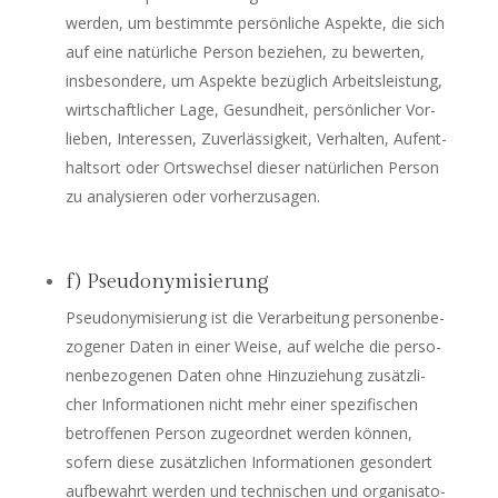
wer­den, um bestimm­te per­sön­li­che Aspek­te, die sich
auf eine natür­li­che Per­son bezie­hen, zu bewer­ten,
ins­be­son­de­re, um Aspek­te bezüg­lich Arbeits­leis­tung,
wirt­schaft­li­cher Lage, Gesund­heit, per­sön­li­cher Vor­
lie­ben, Inter­es­sen, Zuver­läs­sig­keit, Ver­hal­ten, Auf­ent­
halts­ort oder Orts­wech­sel die­ser natür­li­chen Per­son
zu ana­ly­sie­ren oder vorherzusagen.
f) Pseudonymisierung
Pseud­ony­mi­sie­rung ist die Ver­ar­bei­tung per­so­nen­be­
zo­ge­ner Daten in einer Wei­se, auf wel­che die per­so­
nen­be­zo­ge­nen Daten ohne Hin­zu­zie­hung zusätz­li­
cher Infor­ma­tio­nen nicht mehr einer spe­zi­fi­schen
betrof­fe­nen Per­son zuge­ord­net wer­den kön­nen,
sofern die­se zusätz­li­chen Infor­ma­tio­nen geson­dert
auf­be­wahrt wer­den und tech­ni­schen und orga­ni­sa­to­