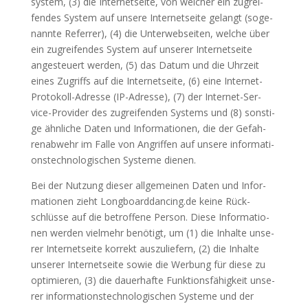
sys­tem, (3) die Inter­net­sei­te, von wel­cher ein zugrei­
fen­des Sys­tem auf unse­re Inter­net­sei­te gelangt (soge­
nann­te Refer­rer), (4) die Unter­web­sei­ten, wel­che über
ein zugrei­fen­des Sys­tem auf unse­rer Inter­net­sei­te
ange­steu­ert wer­den, (5) das Datum und die Uhr­zeit
eines Zugriffs auf die Inter­net­sei­te, (6) eine Inter­net-
Pro­to­koll-Adres­se (IP-Adres­se), (7) der Inter­net-Ser­
vice-Pro­vi­der des zugrei­fen­den Sys­tems und (8) sons­ti­
ge ähn­li­che Daten und Infor­ma­tio­nen, die der Gefah­
ren­ab­wehr im Fal­le von Angrif­fen auf unse­re infor­ma­ti­
ons­tech­no­lo­gi­schen Sys­te­me dienen.
Bei der Nut­zung die­ser all­ge­mei­nen Daten und Infor­
ma­tio­nen zieht Longboarddancing.de kei­ne Rück­
schlüs­se auf die betrof­fe­ne Per­son. Die­se Infor­ma­tio­
nen wer­den viel­mehr benö­tigt, um (1) die Inhal­te unse­
rer Inter­net­sei­te kor­rekt aus­zu­lie­fern, (2) die Inhal­te
unse­rer Inter­net­sei­te sowie die Wer­bung für die­se zu
opti­mie­ren, (3) die dau­er­haf­te Funk­ti­ons­fä­hig­keit unse­
rer infor­ma­ti­ons­tech­no­lo­gi­schen Sys­te­me und der