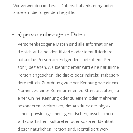
Wir ver­wen­den in die­ser Daten­schutz­er­klä­rung unter
ande­rem die fol­gen­den Begriffe:
a) personenbezogene Daten
Per­so­nen­be­zo­ge­ne Daten sind alle Infor­ma­tio­nen,
die sich auf eine iden­ti­fi­zier­te oder iden­ti­fi­zier­ba­re
natür­li­che Per­son (im Fol­gen­den „betrof­fe­ne Per­
son“) bezie­hen. Als iden­ti­fi­zier­bar wird eine natür­li­che
Per­son ange­se­hen, die direkt oder indi­rekt, ins­be­son­
de­re mit­tels Zuord­nung zu einer Ken­nung wie einem
Namen, zu einer Kenn­num­mer, zu Stand­ort­da­ten, zu
einer Online-Ken­nung oder zu einem oder meh­re­ren
beson­de­ren Merk­ma­len, die Aus­druck der phy­si­
schen, phy­sio­lo­gi­schen, gene­ti­schen, psy­chi­schen,
wirt­schaft­li­chen, kul­tu­rel­len oder sozia­len Iden­ti­tät
die­ser natür­li­chen Per­son sind, iden­ti­fi­ziert wer­