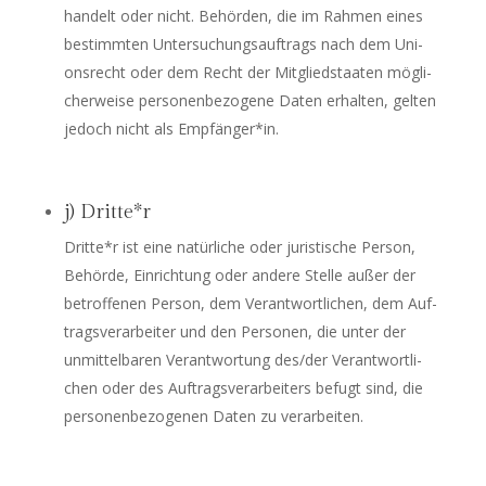
han­delt oder nicht. Behör­den, die im Rah­men eines
bestimm­ten Unter­su­chungs­auf­trags nach dem Uni­
ons­recht oder dem Recht der Mit­glied­staa­ten mög­li­
cher­wei­se per­so­nen­be­zo­ge­ne Daten erhal­ten, gel­ten
jedoch nicht als Empfänger*in.
j) Dritte*r
Dritte*r ist eine natür­li­che oder juris­ti­sche Per­son,
Behör­de, Ein­rich­tung oder ande­re Stel­le außer der
betrof­fe­nen Per­son, dem Ver­ant­wort­li­chen, dem Auf­
trags­ver­ar­bei­ter und den Per­so­nen, die unter der
unmit­tel­ba­ren Ver­ant­wor­tung des/der Ver­ant­wort­li­
chen oder des Auf­trags­ver­ar­bei­ters befugt sind, die
per­so­nen­be­zo­ge­nen Daten zu verarbeiten.