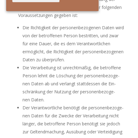
Ver­ar­bei­tung zu ver­lan­gen, wenn eine der fol­gen­den
Vor­aus­set­zun­gen gege­ben ist:
Die Rich­tig­keit der per­so­nen­be­zo­ge­nen Daten wird
von der betrof­fe­nen Per­son bestrit­ten, und zwar
für eine Dau­er, die es dem Ver­ant­wort­li­chen
ermög­licht, die Rich­tig­keit der per­so­nen­be­zo­ge­nen
Daten zu überprüfen.
Die Ver­ar­bei­tung ist unrecht­mä­ßig, die betrof­fe­ne
Per­son lehnt die Löschung der per­so­nen­be­zo­ge­
nen Daten ab und ver­langt statt­des­sen die Ein­
schrän­kung der Nut­zung der per­so­nen­be­zo­ge­
nen Daten.
Der Ver­ant­wort­li­che benö­tigt die per­so­nen­be­zo­ge­
nen Daten für die Zwe­cke der Ver­ar­bei­tung nicht
län­ger, die betrof­fe­ne Per­son benö­tigt sie jedoch
zur Gel­tend­ma­chung, Aus­übung oder Ver­tei­di­gung